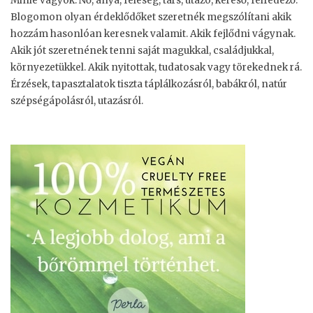
Minie vagyok. Nő, anya, feleség, társ, utazó, kereső, felfedező.
Blogomon olyan érdeklődőket szeretnék megszólítani akik
hozzám hasonlóan keresnek valamit. Akik fejlődni vágynak.
Akik jót szeretnének tenni saját magukkal, családjukkal,
környezetükkel. Akik nyitottak, tudatosak vagy törekednek rá.
Érzések, tapasztalatok tiszta táplálkozásról, babákról, natúr
szépségápolásról, utazásról.