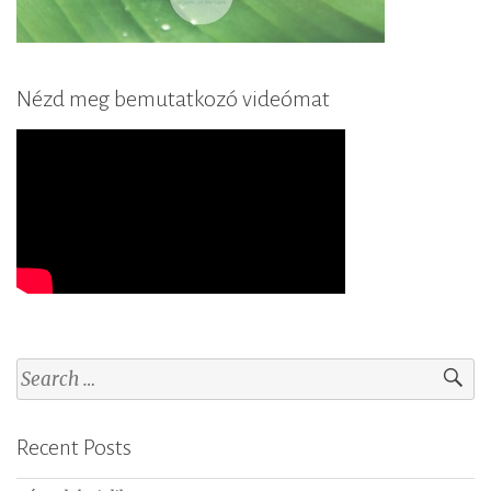
Nézd meg bemutatkozó videómat
S
e
a
Recent Posts
r
c