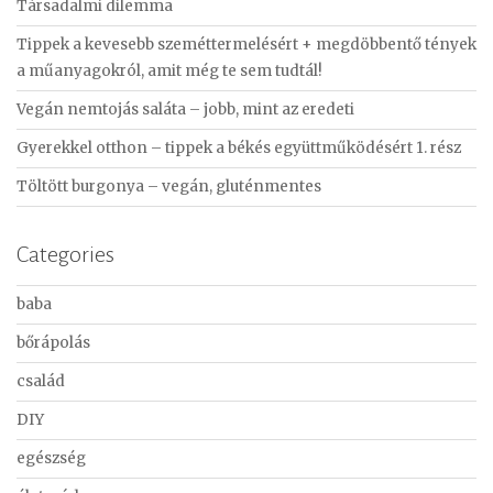
Társadalmi dilemma
h
f
Tippek a kevesebb szeméttermelésért + megdöbbentő tények
o
a műanyagokról, amit még te sem tudtál!
r
Vegán nemtojás saláta – jobb, mint az eredeti
:
Gyerekkel otthon – tippek a békés együttműködésért 1. rész
Töltött burgonya – vegán, gluténmentes
Categories
baba
bőrápolás
család
DIY
egészség