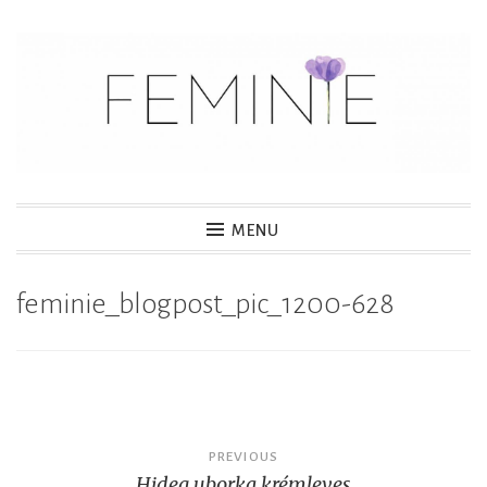
S
k
i
p
t
o
c
MENU
o
n
feminie_blogpost_pic_1200-628
t
e
n
t
Post
PREVIOUS
Hideg uborka krémleves