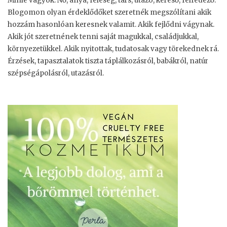
Minie vagyok. Nő, anya, feleség, társ, utazó, kereső, felfedező.
Blogomon olyan érdeklődőket szeretnék megszólítani akik
hozzám hasonlóan keresnek valamit. Akik fejlődni vágynak.
Akik jót szeretnének tenni saját magukkal, családjukkal,
környezetükkel. Akik nyitottak, tudatosak vagy törekednek rá.
Érzések, tapasztalatok tiszta táplálkozásról, babákról, natúr
szépségápolásról, utazásról.