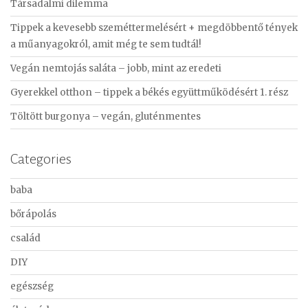
Társadalmi dilemma
h
f
Tippek a kevesebb szeméttermelésért + megdöbbentő tények
o
a műanyagokról, amit még te sem tudtál!
r
Vegán nemtojás saláta – jobb, mint az eredeti
:
Gyerekkel otthon – tippek a békés együttműködésért 1. rész
Töltött burgonya – vegán, gluténmentes
Categories
baba
bőrápolás
család
DIY
egészség