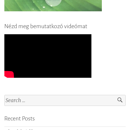
Nézd meg bemutatkozó videómat
S
e
a
Recent Posts
r
c